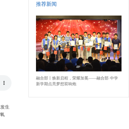
推荐新闻
融合部丨焕新启程，荣耀加冕——融合部·中学
新学期点亮梦想双响炮
醋发生
氧