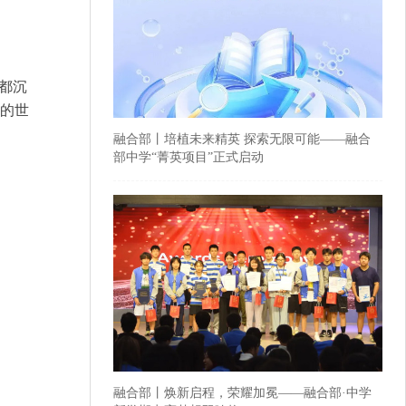
都沉
的世
融合部丨培植未来精英 探索无限可能——融合
部中学“菁英项目”正式启动
融合部丨焕新启程，荣耀加冕——融合部·中学