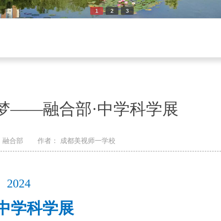
1
2
3
梦——融合部·中学科学展
：
融合部
作者：
成都美视师一学校
2024
中学科学展